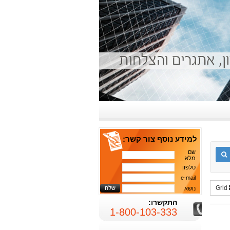
למידע נוסף צור קשר:
שם
מלא
טלפון
e-mail
Grid
נושא
התקשרו:
1-800-103-333