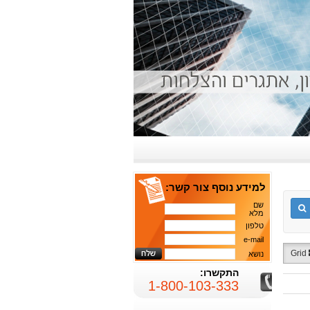
למידע נוסף צור קשר:
שם
מלא
טלפון
e-mail
Grid
נושא
התקשרו:
1-800-103-333