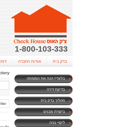
1-800-103-333
בדק בית
אודות החברה
דוחו
ctory
בלעדי! הכה את המומחה
בדיקת דירה
תהליך בדק בית
ilter
ביקורת מבנים
ליקויי בניה
sults