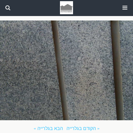
« הקודם בגלרייה
הבא בגלרייה »