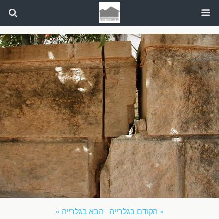
« הקודם בגלרייה
הבא בגלרייה »